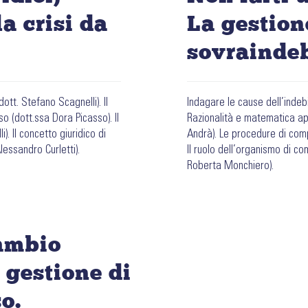
la crisi da
La gestione
sovrainde
dott. Stefano Scagnelli). Il
Indagare le cause dell’indeb
so (dott.ssa Dora Picasso). Il
Razionalità e matematica app
. Il concetto giuridico di
Andrà). Le procedure di compo
Alessandro Curletti).
Il ruolo dell’organismo di co
Roberta Monchiero).
cambio
 gestione di
o.