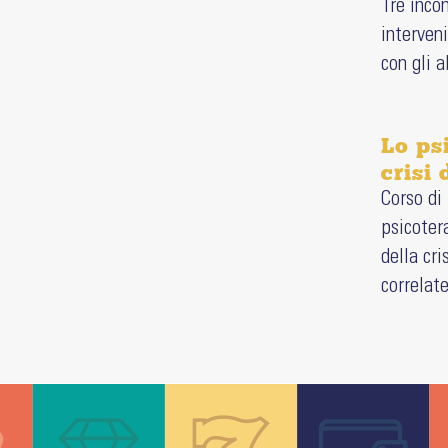
Tre inco
interven
con gli a
Lo ps
crisi
Corso di
psicoter
della cr
correlate