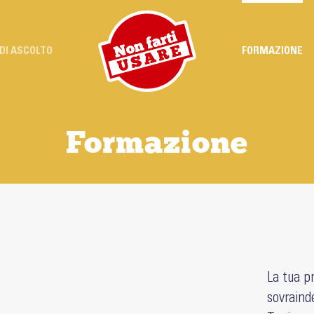
DI ASCOLTO
FORMAZIONE
Formazione
La tua pr
sovraind