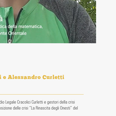
i e Alessandro Curletti
io Legale Cracolici Curletti e gestori della crisi
izione delle crisi “La Rinascita degli Onesti” del