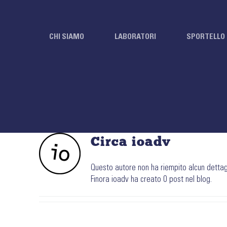
Salta
al
contenuto
CHI SIAMO
LABORATORI
SPORTELLO 
Circa
ioadv
Questo autore non ha riempito alcun dettag
Finora ioadv ha creato 0 post nel blog.